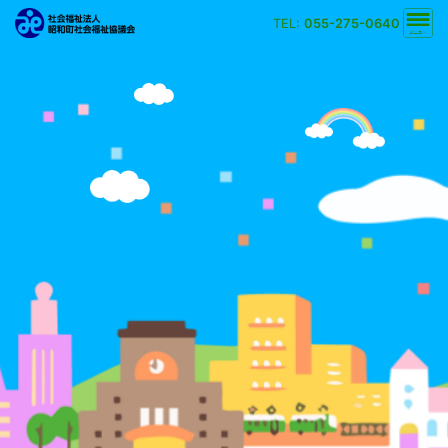
TEL:
055-275-0640
文字の大きさ
小
中
大
背景の色
白
黒
黄
青
検索