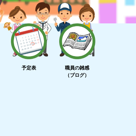
予定表
職員の雑感
（ブログ）