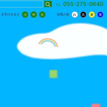
055-275-0640
TEL:
文字の大きさ
背景の色
小
中
大
白
黒
黄
青
小
中
大
白
黒
黄
青