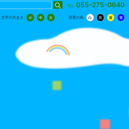
055-275-0640
TEL:
文字の大きさ
背景の色
小
中
大
白
黒
黄
青
小
中
大
白
黒
黄
青