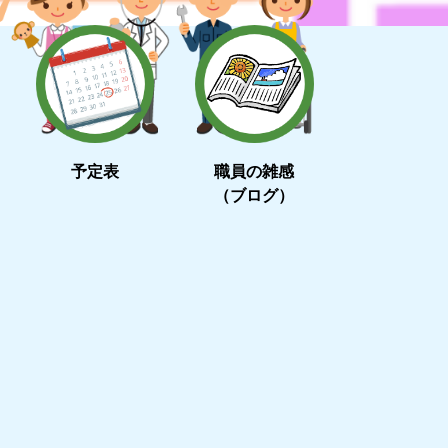
予定表
職員の雑感
（ブログ）