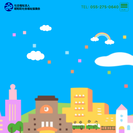
TEL:
055-275-0640
文字の大きさ
小
中
大
背景の色
白
黒
黄
青
検索