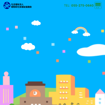
TEL:
055-275-0640
文字の大きさ
小
中
大
背景の色
白
黒
黄
青
検索