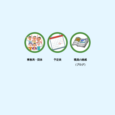
事務局・団体
予定表
職員の雑感
（ブログ）