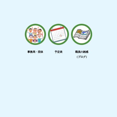
事務局・団体
予定表
職員の雑感
（ブログ）