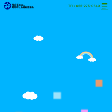
TEL:
055-275-0640
文字の大きさ
小
中
大
背景の色
白
黒
黄
青
検索