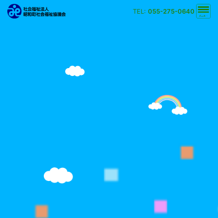
TEL:
055-275-0640
文字の大きさ
小
中
大
背景の色
白
黒
黄
青
検索