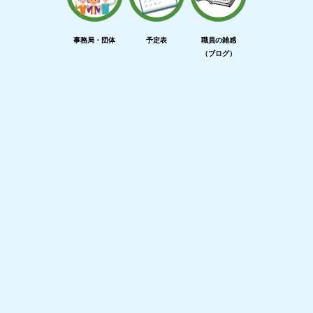
事務局・団体
予定表
職員の雑感
（ブログ）