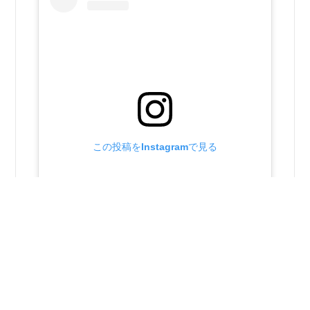
この投稿をInstagramで見る
昭和町社会福祉協議会(@showashakyo)がシェアした投稿