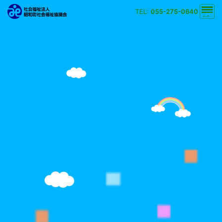
TEL:
055-275-0640
文字の大きさ
小
中
大
背景の色
白
黒
黄
青
検索