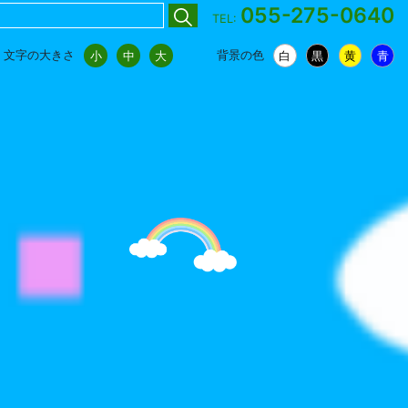
055-275-0640
TEL:
文字の大きさ
背景の色
小
中
大
白
黒
黄
青
小
中
大
白
黒
黄
青