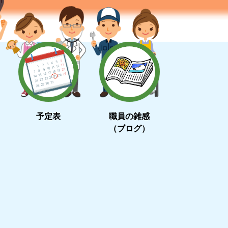
予定表
職員の雑感
（ブログ）