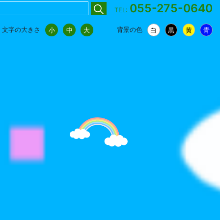
055-275-0640
TEL:
文字の大きさ
背景の色
小
中
大
白
黒
黄
青
小
中
大
白
黒
黄
青