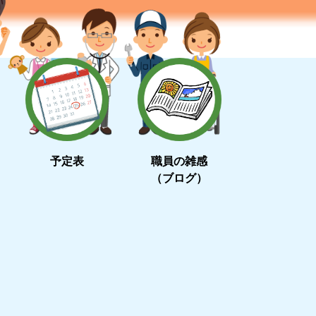
予定表
職員の雑感
（ブログ）