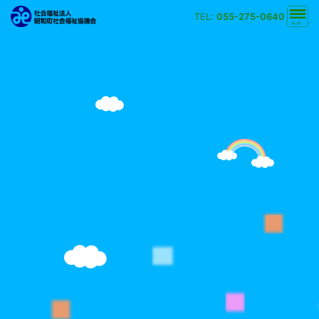
TEL:
055-275-0640
文字の大きさ
小
中
大
背景の色
白
黒
黄
青
検索