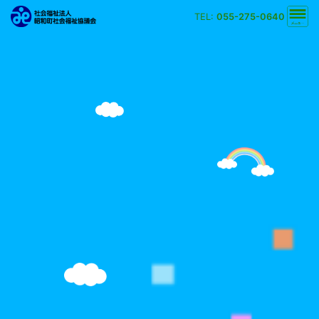
TEL:
055-275-0640
文字の大きさ
小
中
大
背景の色
白
黒
黄
青
検索