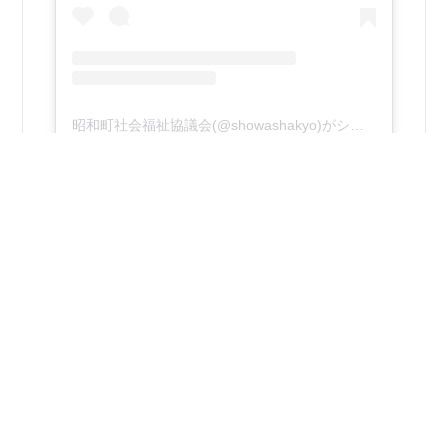
昭和町社会福祉協議会(@showashakyo)がシェアした投稿
2026年8月4日
R8ボランティア体験事業 体験日１日目！