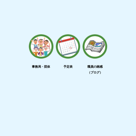
事務局・団体
予定表
職員の雑感
（ブログ）