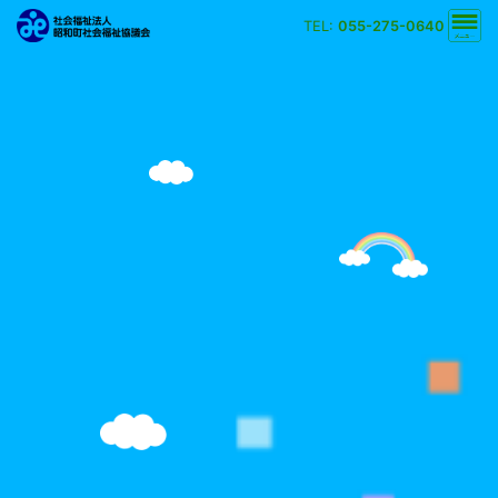
TEL:
055-275-0640
文字の大きさ
小
中
大
背景の色
白
黒
黄
青
検索