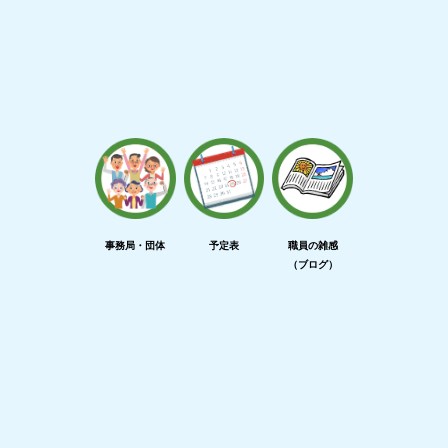
事務局・団体
予定表
職員の雑感
（ブログ）