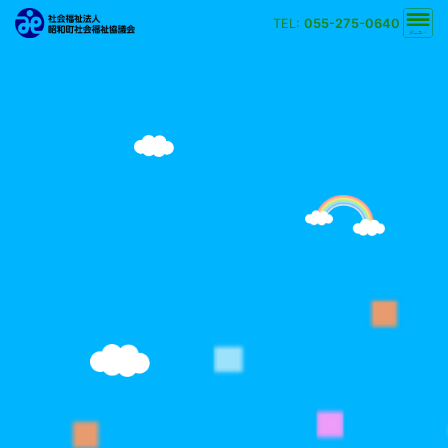
TEL:
055-275-0640
文字の大きさ
小
中
大
背景の色
白
黒
黄
青
検索