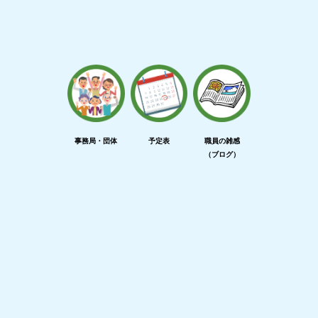
事務局・団体
予定表
職員の雑感
（ブログ）