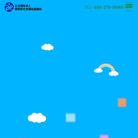
TEL:
055-275-0640
文字の大きさ
小
中
大
背景の色
白
黒
黄
青
検索