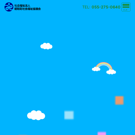
TEL:
055-275-0640
文字の大きさ
小
中
大
背景の色
白
黒
黄
青
検索