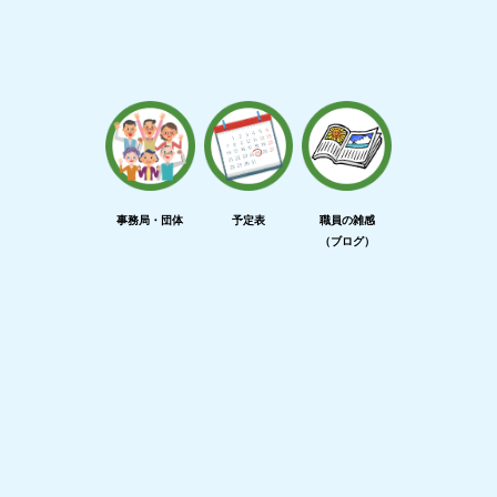
事務局・団体
予定表
職員の雑感
（ブログ）