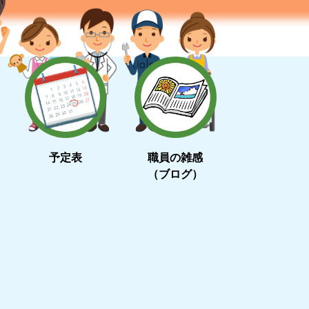
予定表
職員の雑感
（ブログ）