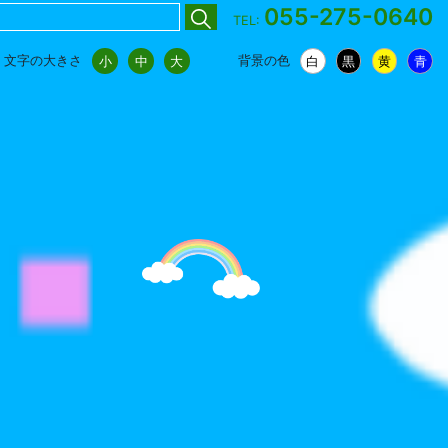
055-275-0640
TEL:
文字の大きさ
背景の色
小
中
大
白
黒
黄
青
小
中
大
白
黒
黄
青