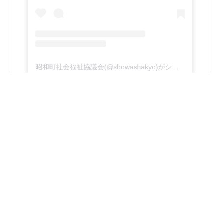
昭和町社会福祉協議会(@showashakyo)がシェアした投稿
2026年8月4日
ボランティア体験事業 オリエンテーション講座
を開催！