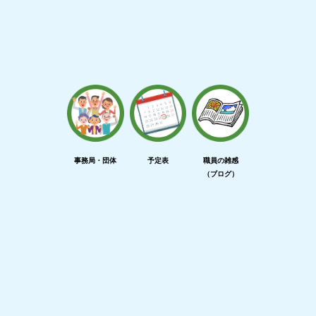
事務局・団体
予定表
職員の雑感
（ブログ）