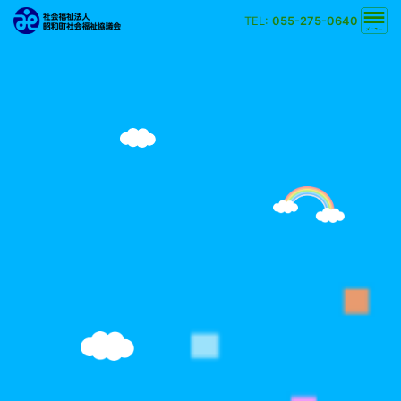
TEL:
055-275-0640
文字の大きさ
小
中
大
背景の色
白
黒
黄
青
検索