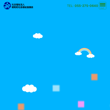
TEL:
055-275-0640
文字の大きさ
小
中
大
背景の色
白
黒
黄
青
検索