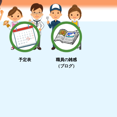
予定表
職員の雑感
（ブログ）