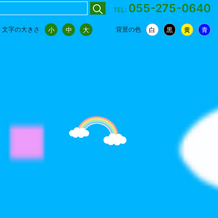
055-275-0640
TEL:
文字の大きさ
背景の色
小
中
大
白
黒
黄
青
小
中
大
白
黒
黄
青