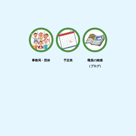
事務局・団体
予定表
職員の雑感
（ブログ）