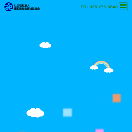
TEL:
055-275-0640
文字の大きさ
小
中
大
背景の色
白
黒
黄
青
検索