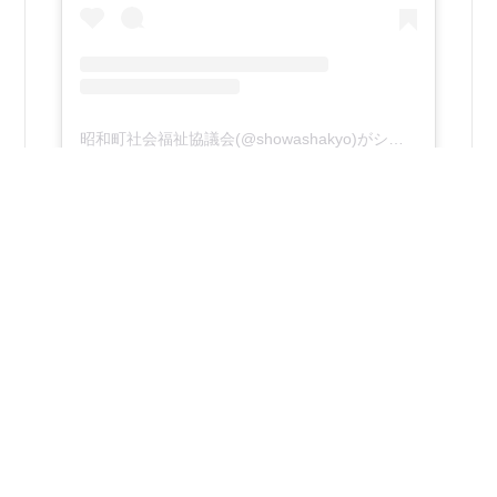
昭和町社会福祉協議会(@showashakyo)がシェアした投稿
2026年8月4日
R8ボランティア体験事業 体験日１日目！