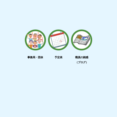
事務局・団体
予定表
職員の雑感
（ブログ）