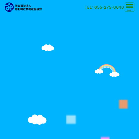
TEL:
055-275-0640
文字の大きさ
小
中
大
背景の色
白
黒
黄
青
検索