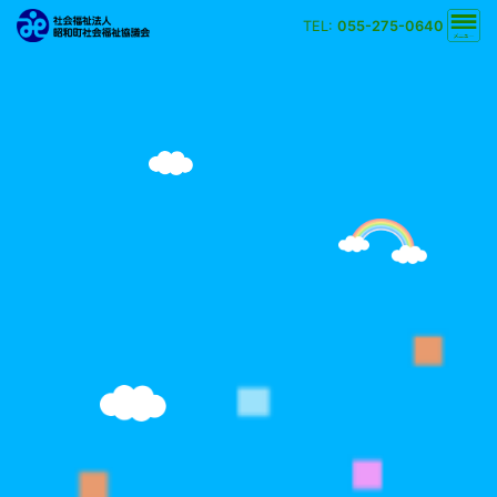
TEL:
055-275-0640
文字の大きさ
小
中
大
背景の色
白
黒
黄
青
検索