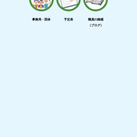
事務局・団体
予定表
職員の雑感
（ブログ）