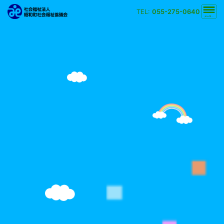
TEL:
055-275-0640
文字の大きさ
小
中
大
背景の色
白
黒
黄
青
検索