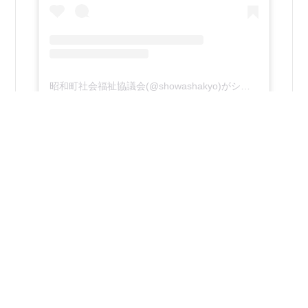
昭和町社会福祉協議会(@showashakyo)がシェアした投稿
2026年8月4日
R8ボランティア体験事業 体験日１日目！