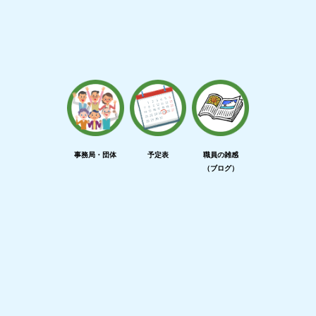
事務局・団体
予定表
職員の雑感
（ブログ）