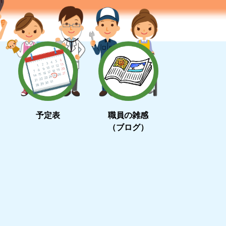
予定表
職員の雑感
（ブログ）