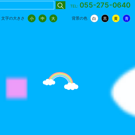
055-275-0640
TEL:
文字の大きさ
背景の色
小
中
大
白
黒
黄
青
小
中
大
白
黒
黄
青