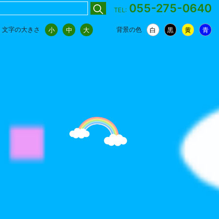
055-275-0640
TEL:
文字の大きさ
背景の色
小
中
大
白
黒
黄
青
小
中
大
白
黒
黄
青