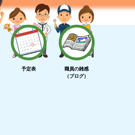
予定表
職員の雑感
（ブログ）