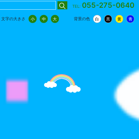
055-275-0640
TEL:
文字の大きさ
背景の色
小
中
大
白
黒
黄
青
小
中
大
白
黒
黄
青