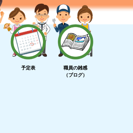
予定表
職員の雑感
（ブログ）