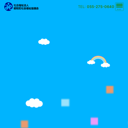
TEL:
055-275-0640
文字の大きさ
小
中
大
背景の色
白
黒
黄
青
検索