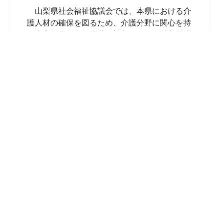
山梨県社会福祉協議会では、本県における介
護人材の確保を図るため、介護分野に関心を持
つ中高年層や主婦層等を対象とした介護入門講
座を開催します。
興味のある方はぜひご参加ください！
お申し込みはコチラ⇒
https://x.gd/Q98TX