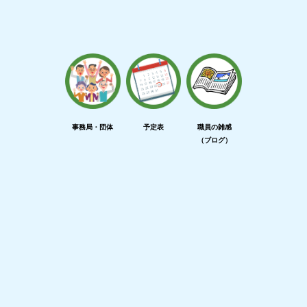
事務局・団体
予定表
職員の雑感
（ブログ）