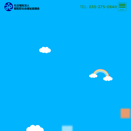
TEL:
055-275-0640
文字の大きさ
小
中
大
背景の色
白
黒
黄
青
検索