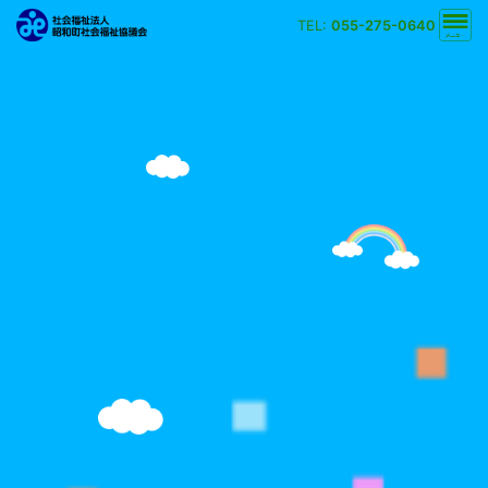
TEL:
055-275-0640
文字の大きさ
小
中
大
背景の色
白
黒
黄
青
検索