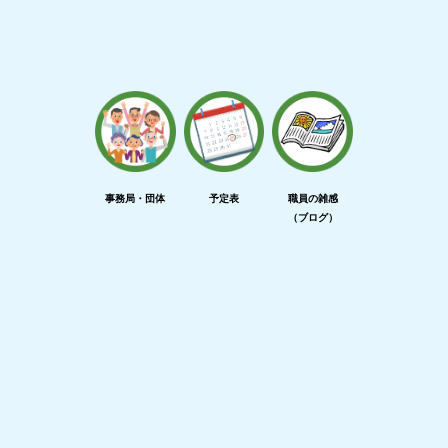
事務局・団体
予定表
職員の雑感
（ブログ）