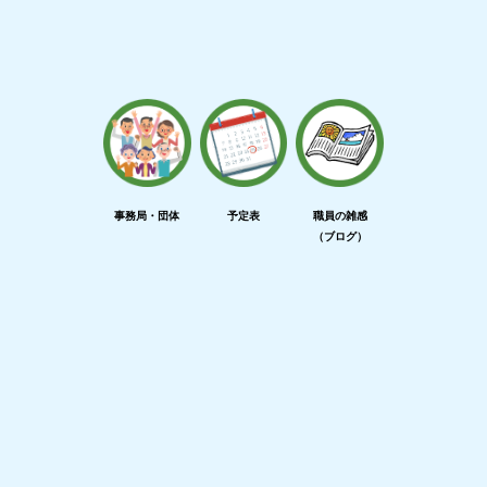
事務局・団体
予定表
職員の雑感
（ブログ）