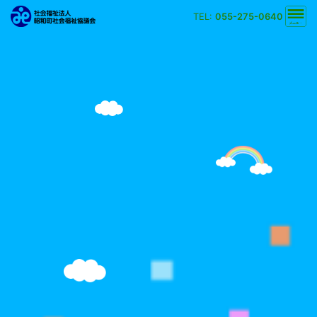
TEL:
055-275-0640
文字の大きさ
小
中
大
背景の色
白
黒
黄
青
検索