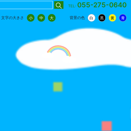
055-275-0640
TEL:
文字の大きさ
背景の色
小
中
大
白
黒
黄
青
小
中
大
白
黒
黄
青