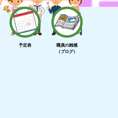
予定表
職員の雑感
（ブログ）