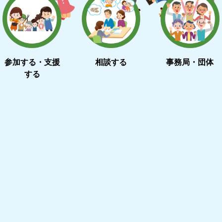
参加する・支援
相談する
事務局・団体
する