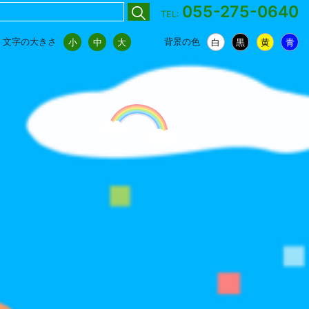
055-275-0640
TEL:
文字の大きさ
背景の色
小
中
大
白
黒
黄
青
小
中
大
白
黒
黄
青