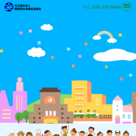
TEL:
055-275-0640
文字の大きさ
小
中
大
背景の色
白
黒
黄
青
検索