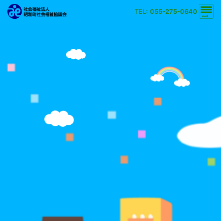
TEL:
055-275-0640
文字の大きさ
小
中
大
背景の色
白
黒
黄
青
検索