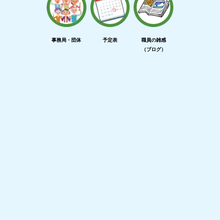
事務局・団体
予定表
職員の雑感
（ブログ）