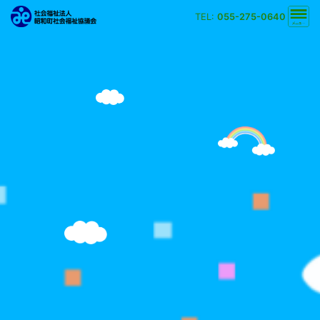
TEL:
055-275-0640
文字の大きさ
小
中
大
背景の色
白
黒
黄
青
検索