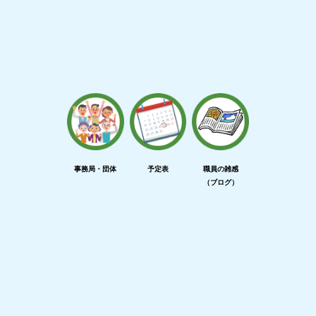
事務局・団体
予定表
職員の雑感
（ブログ）