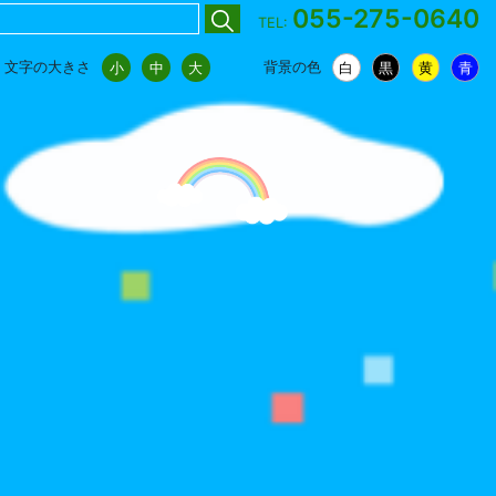
055-275-0640
TEL:
文字の大きさ
背景の色
小
中
大
白
黒
黄
青
小
中
大
白
黒
黄
青