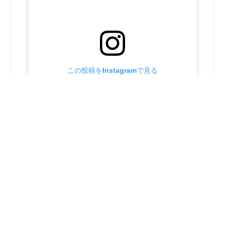
この投稿をInstagramで見る
昭和町社会福祉協議会(@showashakyo)がシェアした投稿
2026年2月10日