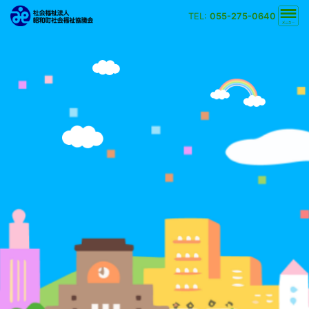
TEL:
055-275-0640
文字の大きさ
小
中
大
背景の色
白
黒
黄
青
検索