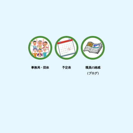
事務局・団体
予定表
職員の雑感
（ブログ）