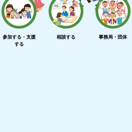
参加する・支援
相談する
事務局・団体
する