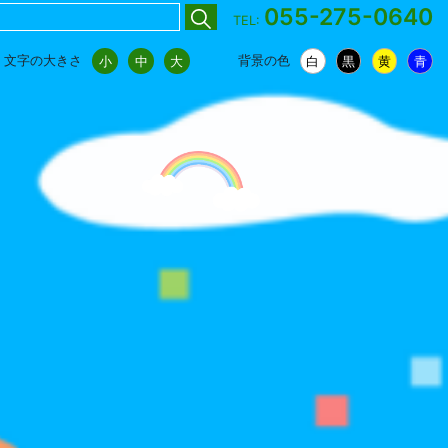
055-275-0640
TEL:
文字の大きさ
背景の色
小
中
大
白
黒
黄
青
小
中
大
白
黒
黄
青