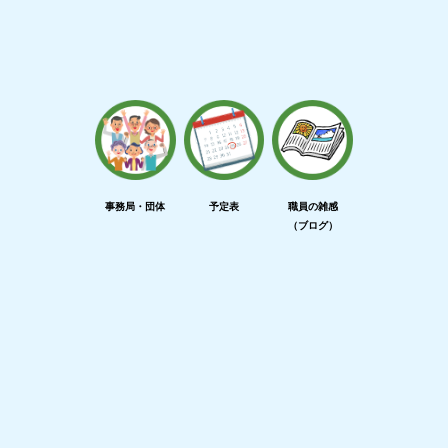
事務局・団体
予定表
職員の雑感
（ブログ）