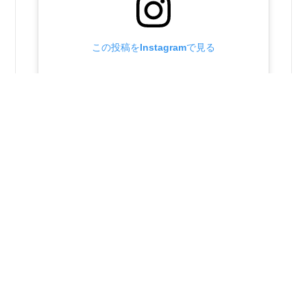
この投稿をInstagramで見る
昭和町社会福祉協議会(@showashakyo)がシェアした投稿
2025年11月25日