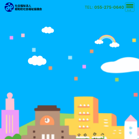
TEL:
055-275-0640
文字の大きさ
小
中
大
背景の色
白
黒
黄
青
検索