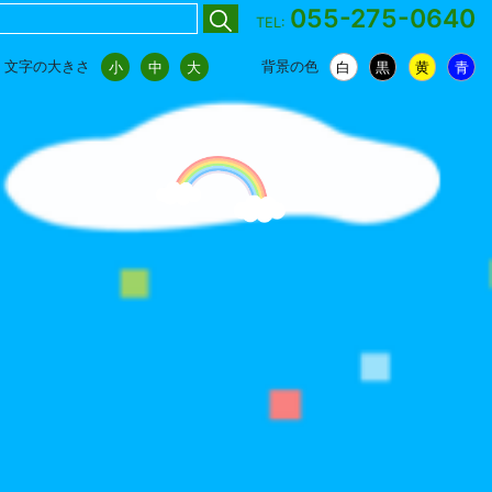
055-275-0640
TEL:
文字の大きさ
背景の色
小
中
大
白
黒
黄
青
小
中
大
白
黒
黄
青