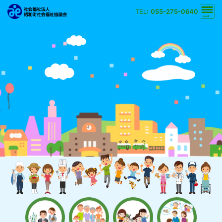
TEL:
055-275-0640
文字の大きさ
小
中
大
背景の色
白
黒
黄
青
検索