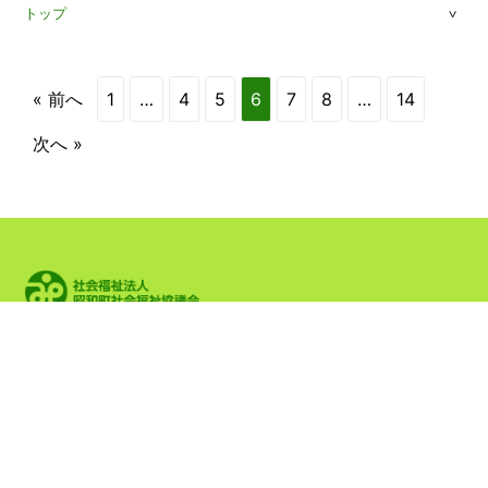
トップ
« 前へ
1
…
4
5
6
7
8
…
14
次へ »
〒409-3864 山梨県中巨摩郡昭和町押越955番地1
TEL:
055-275-0640
FAX:
055-268-3737
月曜日～金曜日 8:30〜17:15
年末年始・祝日は休み
Copyright 2016 社会福祉法人 昭和町社会福祉協議会