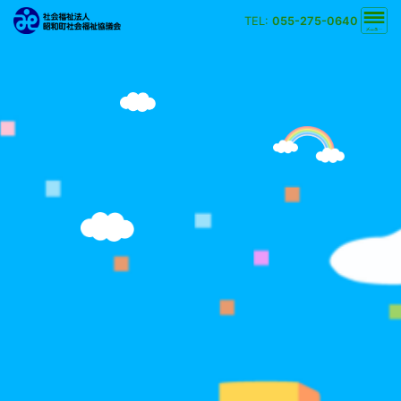
TEL:
055-275-0640
文字の大きさ
小
中
大
背景の色
白
黒
黄
青
検索