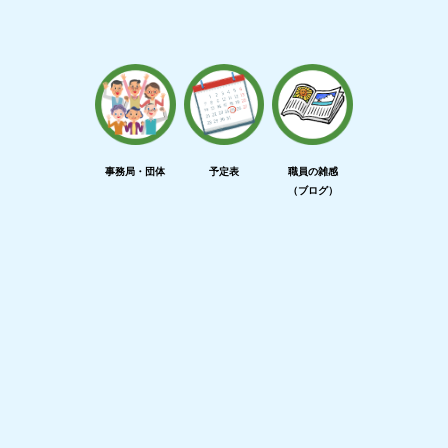
事務局・団体
予定表
職員の雑感
（ブログ）