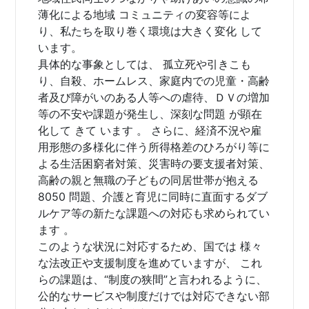
薄化による地域 コミュニティの変容等によ
り、私たちを取り巻く環境は大きく変化 して
います。
具体的な事象としては、 孤立死や引きこも
り、自殺、ホームレス、家庭内での児童・高齢
者及び障がいのある人等への虐待、ＤＶの増加
等の不安や課題が発生し、深刻な問題 が顕在
化して きて います 。 さらに、経済不況や雇
用形態の多様化に伴う所得格差のひろがり等に
よる生活困窮者対策、災害時の要支援者対策、
高齢の親と無職の子どもの同居世帯が抱える
8050 問題、介護と育児に同時に直面するダブ
ルケア等の新たな課題への対応も求められてい
ます 。
このような状況に対応するため、国では 様々
な法改正や支援制度を進めていますが、 これ
らの課題は、“制度の狭間”と言われるように、
公的なサービスや制度だけでは対応できない部