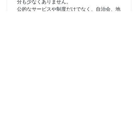
分も少なくありません。
公的なサービスや制度だけでなく、自治会、地
域団体、ボランティア団体、ＮＰＯ等さまざま
な組織が連携するとともに、地域社会が共通し
た目標を持ち、支えあいながら、地域でのつな
がりを強め、“我が事・丸ごと”の地域共生社会
の実現に向けた地域づくりを連携して取り組ん
でいくことが必要となっています 。
昭和町社会福祉協議会においても、 このよう
な背景を踏まえ、 地域のあらゆる住民が役割
を持ち、支えあいながら、安心して 、いきい
きと自分らしく活躍できる地域コミュニティを
育成し、公的なサービスや制度と協働して助け
あいながら暮らすことのできる“地域共生社
会”の実現を目指した 「 昭和町 第３次地域福
祉活動計画 」 を 令和2年3月に策定しまし
た。